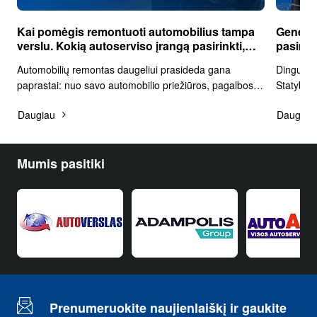
Kai pomėgis remontuoti automobilius tampa
Generat
verslu. Kokią autoserviso įrangą pasirinkti,
pasirink
kad darbai vyktų sklandžiai?
Automobilių remontas daugeliui prasideda gana
Dingusi e
paprastai: nuo savo automobilio priežiūros, pagalbos
Statybų a
draugui, smulkaus remonto garaže ir noro geriau
vėluojan
Daugiau
Daugiau
suprasti techniką. Laikui bėgant hobis dažnai perauga..
– nutrūku
Mumis pasitiki
Prenumeruokite naujienlaiškį ir gaukite