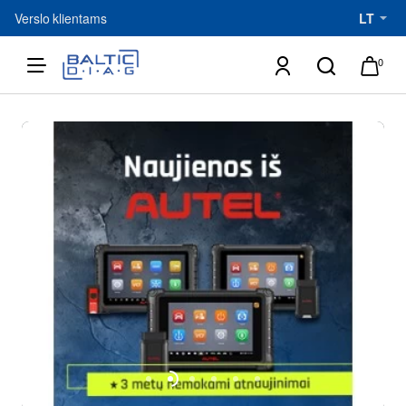
UAB
Verslo klientams
LT
Baltic
0
Diagnostic
Service