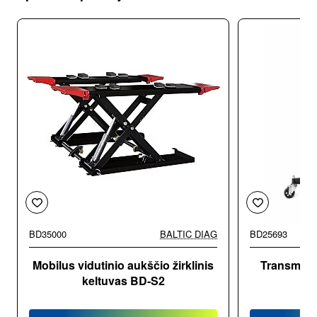
BD35000
BALTIC DIAG
BD25693
-20%
Mobilus vidutinio aukščio žirklinis
Transmisi
keltuvas BD-S2