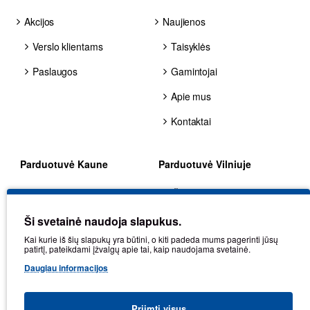
Akcijos
Naujienos
Verslo klientams
Taisyklės
Paslaugos
Gamintojai
Apie mus
Kontaktai
Parduotuvė Kaune
Parduotuvė Vilniuje
Stulginskio g. 41G, LT-
Žirmūnų g. 70, LT-09124,
48313, Kaunas
Vilnius
Ši svetainė naudoja slapukus.
+370 602 25225
+370 680 80002
Kai kurie iš šių slapukų yra būtini, o kiti padeda mums pagerinti jūsų
patirtį, pateikdami įžvalgų apie tai, kaip naudojama svetainė.
kaunas@balticdiag.eu
vilnius@balticdiag.eu
Daugiau informacijos
Darbo laikas: I-V: 8-17
Darbo laikas: I-V: 8-17
val.
val.
Priimti visus