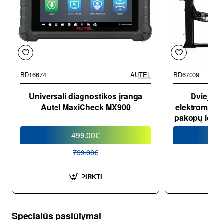
BD16674
AUTEL
BD67009
-38%
Universali diagnostikos įranga
Dviejų 
Autel MaxiCheck MX900
elektromagn
pakopų lete
499.00€
799.00€
PIRKTI
2 metų atnaujinimai
Specialūs pasiūlymai