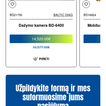
BD21750
BALTIC DIAG
BD16924
PERKAMIAUSIA
-12%
Dažymo kamera BD-6400
Mobilus dy
BD
14,520.00€
16,577.00€
PIRKTI
Užpildykite formą ir mes
suformuosime jums