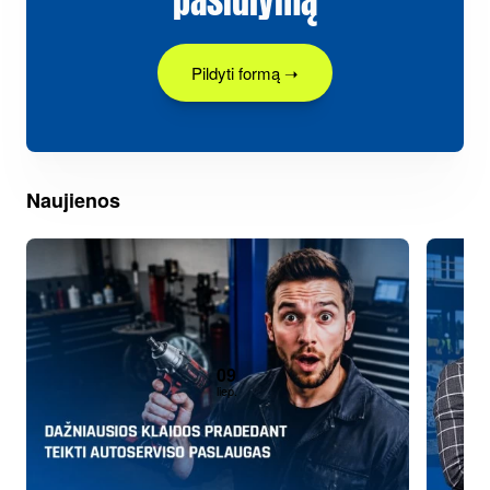
pasiūlymą
Pildyti formą ➝
Naujienos
09
liep.