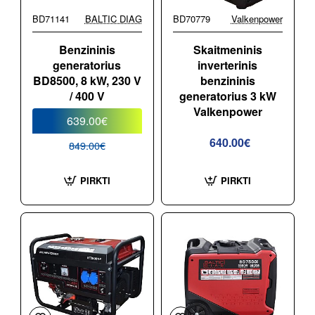
BD71141
BALTIC DIAG
BD70779
Valkenpower
-25%
Benzininis
Skaitmeninis
generatorius
inverterinis
BD8500, 8 kW, 230 V
benzininis
/ 400 V
generatorius 3 kW
Valkenpower
639.00€
640.00€
849.00€
PIRKTI
PIRKTI