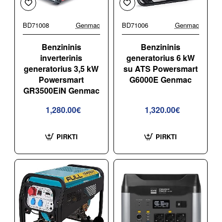
BD71008
Genmac
BD71006
Genmac
Benzininis
Benzininis
inverterinis
generatorius 6 kW
generatorius 3,5 kW
su ATS Powersmart
Powersmart
G6000E Genmac
GR3500EiN Genmac
1,280.00€
1,320.00€
PIRKTI
PIRKTI