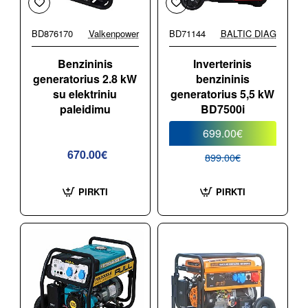
BD876170
Valkenpower
BD71144
BALTIC DIAG
-22%
Benzininis
Inverterinis
generatorius 2.8 kW
benzininis
su elektriniu
generatorius 5,5 kW
paleidimu
BD7500i
699.00€
670.00€
899.00€
PIRKTI
PIRKTI