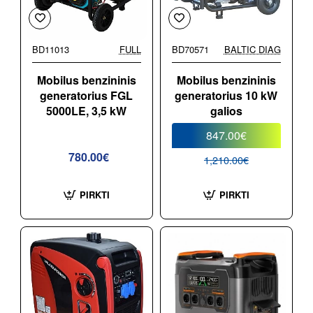
BD11013
FULL
BD70571
BALTIC DIAG
-30%
Mobilus benzininis
Mobilus benzininis
generatorius FGL
generatorius 10 kW
5000LE, 3,5 kW
galios
847.00€
780.00€
1,210.00€
PIRKTI
PIRKTI