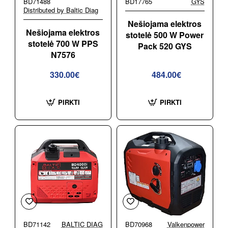
BD71488
BD17765
GYS
Distributed by Baltic Diag
Nešiojama elektros
Nešiojama elektros
stotelė 500 W Power
stotelė 700 W PPS
Pack 520 GYS
N7576
330.00€
484.00€
PIRKTI
PIRKTI
BD71142
BALTIC DIAG
BD70968
Valkenpower
-17%