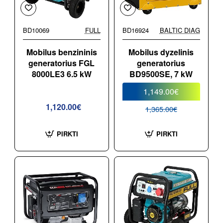
BD10069
FULL
BD16924
BALTIC DIAG
-16%
PERKAMIAUSIA
Mobilus benzininis
Mobilus dyzelinis
generatorius FGL
generatorius
8000LE3 6.5 kW
BD9500SE, 7 kW
1,149.00€
1,120.00€
1,365.00€
PIRKTI
PIRKTI