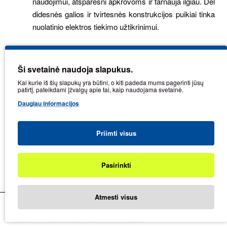
naudojimui, atsparesni apkrovoms ir tarnauja ilgiau. Dėl
didesnės galios ir tvirtesnės konstrukcijos puikiai tinka
nuolatinio elektros tiekimo užtikrinimui.
Abiejų tipų generatoriai skiriasi ne tik kuro tipu, bet ir
galia,
Ši svetainė naudoja slapukus.
fazių skaičiumi (vienfaziai/trifaziai), paleidimo tipu
(mechaninis ar elektrinis), kuro bako talpa
, garso lygiu ir
Kai kurie iš šių slapukų yra būtini, o kiti padeda mums pagerinti jūsų
patirtį, pateikdami įžvalgų apie tai, kaip naudojama svetainė.
papildomomis funkcijomis (pvz. apsauga nuo perkrovos,
Daugiau informacijos
įtampos stabilizatoriai).
Priimti visus
Svarbu
: jei planuojate prijungti įrankius ar techniką, kuri
naudoja trifazę elektrą (400 V), būtinai rinkitės
trifazį
generatorių
. Priešingu atveju - pakaks vienfazės versijos.
Pasirinkti
Filtras
Patikimi gamintojai ir kruopščiai
Atmesti visus
atrinktas asortimentas
Pagrindinis
Mėgstamiausios
Palyginimas
Kontaktai