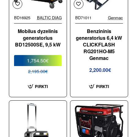
BD16925
BALTIC DIAG
BD71011
Genmac
-20%
Mobilus dyzelinis
Benzininis
generatorius
generatorius 6,4 kW
BD12500SE, 9,5 kW
CLICKFLASH
RG201HO-M5
Genmac
1,754.50€
2,200.00€
2,195.00€
PIRKTI
PIRKTI