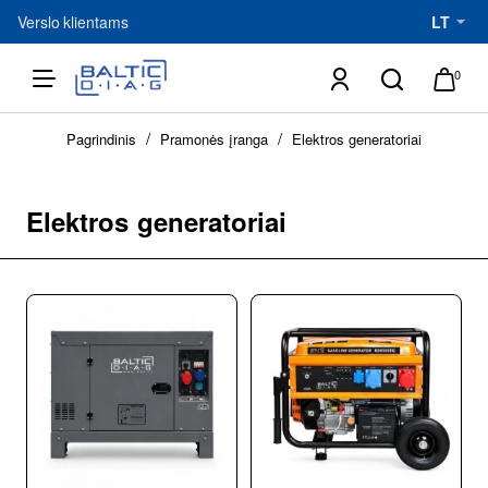
Verslo klientams
LT
0
h
Pagrindinis
Pramonės įranga
Elektros generatoriai
o
m
e
Elektros generatoriai