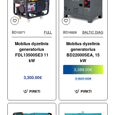
BD10071
FULL
BD16926
BALTIC DIAG
-12%
Mobilus dyzelinis
Mobilus dyzelinis
generatorius
generatorius
FDL13500SE3 11
BD22000SEA, 15
kW
kW
3,388.00€
3,300.00€
3,865.00€
PIRKTI
PIRKTI