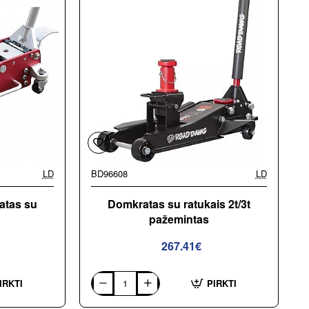
LD
BD96608
LD
atas su
Domkratas su ratukais 2t/3t
pažemintas
267.41€
IRKTI
PIRKTI
Domkratas
su