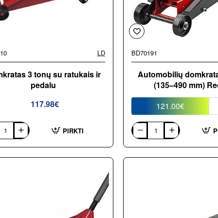
10
LD
BD70191
kratas 3 tonų su ratukais ir
Automobilių domkrata
pedalu
(135–490 mm) Re
117.98€
121.00€
PIRKTI
P
atas
Automobilių
domkratas
3
tonų
is
(135–
490
mm)
Redats