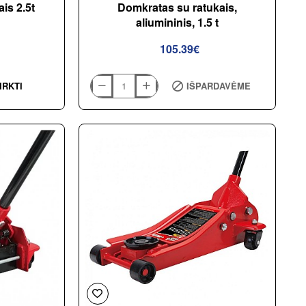
is 2.5t
Domkratas su ratukais,
aliumininis, 1.5 t
105.39€
IRKTI
IŠPARDAVĖME
Domkratas
su
ratukais,
aliumininis,
1.5
t