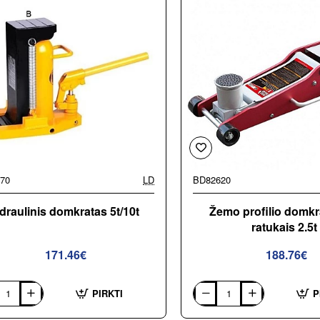
)
Redats
LS-
370
70
LD
BD82620
draulinis domkratas 5t/10t
Žemo profilio domkr
ratukais 2.5t
171.46€
188.76€
PIRKTI
P
inis
Žemo
atas
profilio