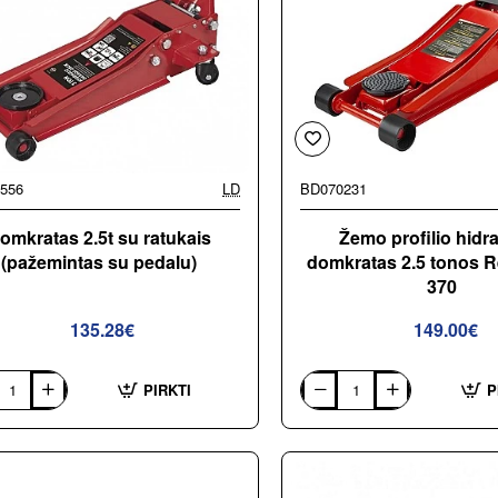
556
LD
BD070231
omkratas 2.5t su ratukais
Žemo profilio hidra
(pažemintas su pedalu)
domkratas 2.5 tonos R
370
135.28€
149.00€
PIRKTI
P
atas
Žemo
profilio
hidraulinis
is
domkratas
intas
2.5
tonos