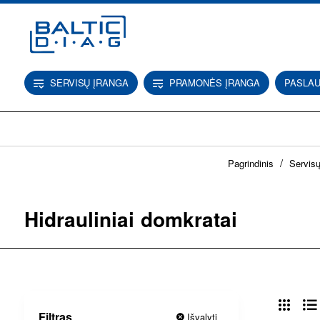
SERVISŲ ĮRANGA
PRAMONĖS ĮRANGA
PASLA
h
Pagrindinis
Servisų
o
m
e
Hidrauliniai domkratai
Filtras
Išvalyti