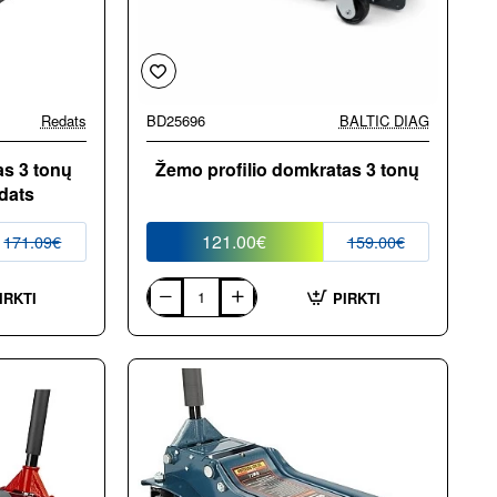
Redats
BD25696
BALTIC DIAG
-29%
-24%
s 3 tonų
Žemo profilio domkratas 3 tonų
dats
121.00€
171.09€
159.00€
IRKTI
PIRKTI
Žemo
profilio
domkratas
3
tonų