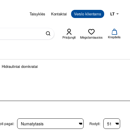
Taisyklės
Kontaktai
Verslo klientams
LT
Krepšelis
Prisijungti
Mėgstamiausios
Hidrauliniai domkratai
ti pagal:
Rodyti: