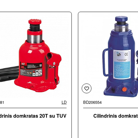
81
LD
BD206554
ndrinis domkratas 20T su TUV
Cilindrinis domkrat