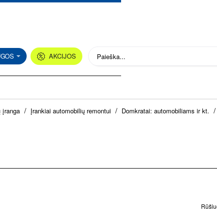
UGOS
AKCIJOS
Paieška...
 įranga
Įrankiai automobilių remontui
Domkratai: automobiliams ir kt.
Rūšiuo