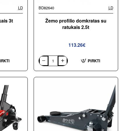
LD
BD82640
LD
ais 3t
Žemo profilio domkratas su
ratukais 2.5t
113.26€
IRKTI
PIRKTI
Žemo
profilio
domkratas
su
ratukais
2.5t