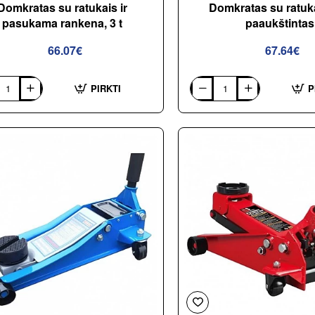
Domkratas su ratukais ir
Domkratas su ratuka
pasukama rankena, 3 t
paaukštintas
66.07€
67.64€
PIRKTI
P
atas
Domkratas
su
is
ratukais
2.5t
ama
paaukštintas
a,