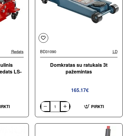
Redats
BD31090
LD
ulinis
Domkratas su ratukais 3t
edats LS-
pažemintas
165.17€
IRKTI
PIRKTI
Domkratas
su
ratukais
3t
pažemintas