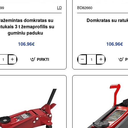
99
LD
BD82660
ažemintas domkratas su
Domkratas su ratuk
atukais 3 t žemaprofilis su
guminiu paduku
106.96€
106.96€
PIRKTI
P
intas
Domkratas
atas
su
ratukais
is
3t
ofilis
u
u