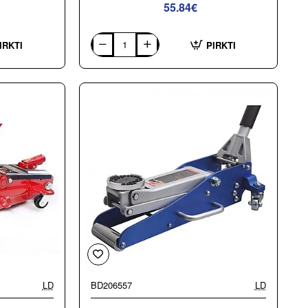
55.84€
IRKTI
PIRKTI
Žemo
profilio
domkratas
su
ratukais
ir
sukama
rankena
2.5t,
pažemintas
LD
BD206557
LD