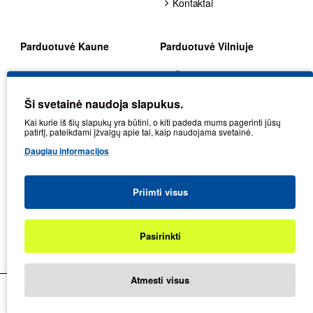
Kontaktai
Parduotuvė Kaune
Parduotuvė Vilniuje
Stulginskio g. 41G, LT-
Žirmūnų g. 70, LT-09124,
48313, Kaunas
Vilnius
Ši svetainė naudoja slapukus.
+370 602 25225
+370 680 80002
Kai kurie iš šių slapukų yra būtini, o kiti padeda mums pagerinti jūsų
patirtį, pateikdami įžvalgų apie tai, kaip naudojama svetainė.
kaunas@balticdiag.eu
vilnius@balticdiag.eu
Daugiau informacijos
Darbo laikas: I-V: 8-17
Darbo laikas: I-V: 8-17
val.
val.
Priimti visus
Pasirinkti
Filtras
2026 Baltic Diag | Visos teisės saugomos
Atmesti visus
Pagrindinis
Mėgstamiausios
Palyginimas
Kontaktai