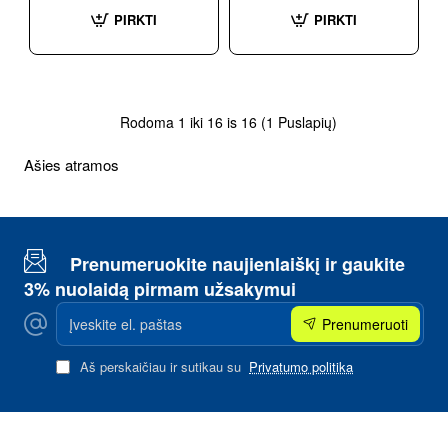
PIRKTI
PIRKTI
Rodoma 1 iki 16 is 16 (1 Puslapių)
Ašies atramos
Prenumeruokite naujienlaiškį ir gaukite
3% nuolaidą pirmam užsakymui
Įveskite
Prenumeruoti
el.
paštas
Aš perskaičiau ir sutikau su
Privatumo politika