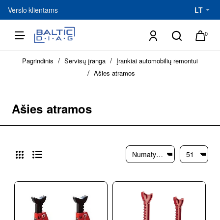
Verslo klientams
LT
0
h
Pagrindinis
Servisų įranga
Įrankiai automobilių remontui
o
m
Ašies atramos
e
Ašies atramos