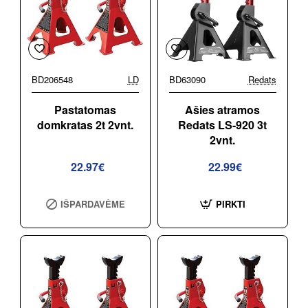
BD206548
LD
BD63090
Redats
Pastatomas
Ašies atramos
domkratas 2t 2vnt.
Redats LS-920 3t
2vnt.
22.97€
22.99€
IŠPARDAVĖME
PIRKTI