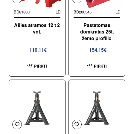
BD81800
LD
BD206545
LD
Ašies atramos 12 t 2
Pastatomas
vnt.
domkratas 25t,
žemo profilio
110.11€
154.15€
PIRKTI
PIRKTI