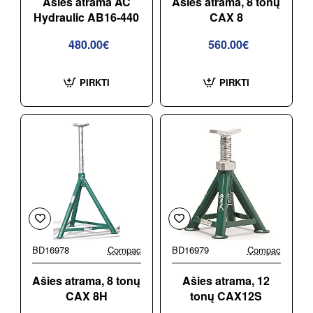
Ašies atrama AC
Ašies atrama, 8 tonų
Hydraulic AB16-440
CAX 8
480.00€
560.00€
PIRKTI
PIRKTI
BD16978
Compac
BD16979
Compac
Ašies atrama, 8 tonų
Ašies atrama, 12
CAX 8H
tonų CAX12S