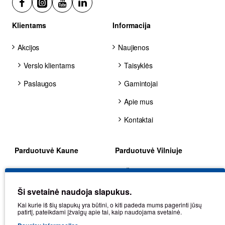
Klientams
Informacija
Akcijos
Naujienos
Verslo klientams
Taisyklės
Paslaugos
Gamintojai
Apie mus
Kontaktai
Parduotuvė Kaune
Parduotuvė Vilniuje
Stulginskio g. 41G, LT-
Žirmūnų g. 70, LT-09124,
48313, Kaunas
Vilnius
Ši svetainė naudoja slapukus.
+370 602 25225
+370 680 80002
Kai kurie iš šių slapukų yra būtini, o kiti padeda mums pagerinti jūsų
patirtį, pateikdami įžvalgų apie tai, kaip naudojama svetainė.
kaunas@balticdiag.eu
vilnius@balticdiag.eu