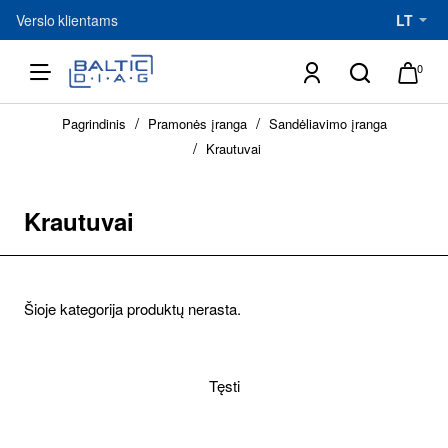
Verslo klientams
LT
0
h
Pagrindinis
Pramonės įranga
Sandėliavimo įranga
o
m
Krautuvai
e
Krautuvai
Šioje kategorija produktų nerasta.
Tęsti