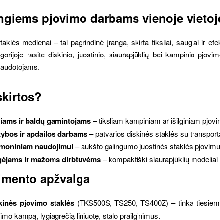
ingiems pjovimo darbams vienoje vietoj
aklės medienai – tai pagrindinė įranga, skirta tiksliai, saugiai ir 
gorijoje rasite diskinio, juostinio, siaurapjūklių bei kampinio pjov
 naudotojams.
kirtos?
liams ir baldų gamintojams
– tiksliam kampiniam ar išilginiam pjovi
tybos ir apdailos darbams
– patvarios diskinės staklės su transpor
moniniam naudojimui
– aukšto galingumo juostinės staklės pjovimu
ėjams ir mažoms dirbtuvėms
– kompaktiški siaurapjūklių modeliai
imento apžvalga
kinės pjovimo staklės
(TKS500S, TS250, TS400Z) – tinka tiesiems, 
imo kampą, lygiagrečią liniuotę, stalo prailginimus.