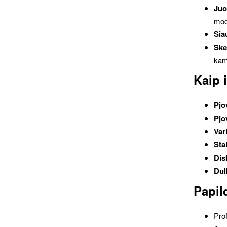
Juo
mode
Sia
Ske
kam
Kaip 
Pjo
Pjo
Vari
Sta
Dis
Dul
Papil
Pro