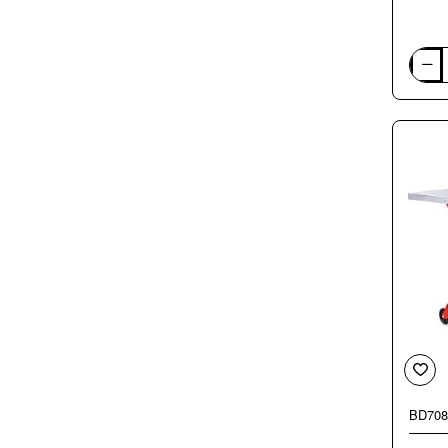
Siaura
Holzm
DKS2
BD708