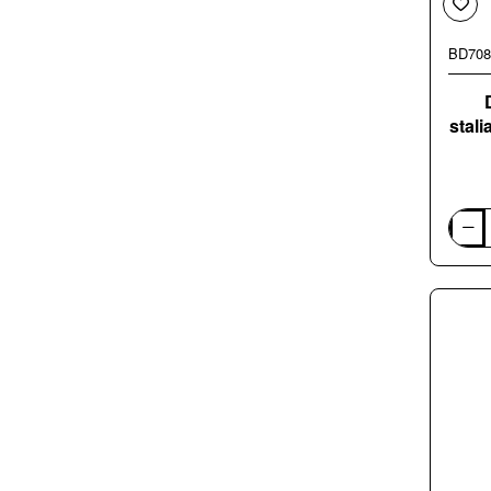
BD708
stal
Diskin
pjovim
staklė
stalia
Holzm
TS400