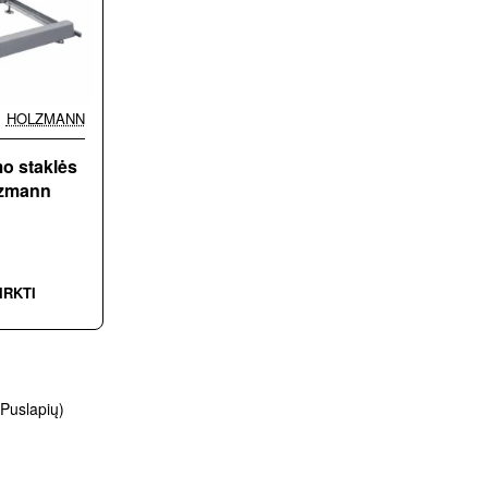
HOLZMANN
mo staklės
zmann
IRKTI
 Puslapių)