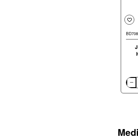
BD708
J
Juosti
pjovim
staklė
Holzm
HBS80
Medi