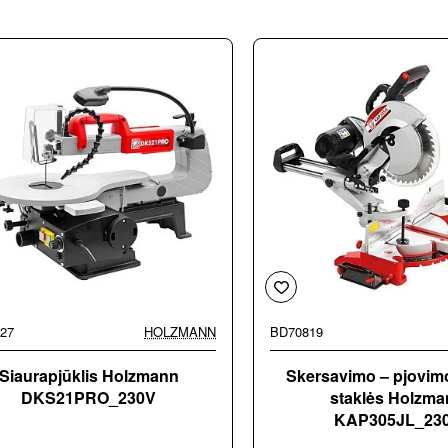
27
HOLZMANN
BD70819
Siaurapjūklis Holzmann
Skersavimo – pjovi
DKS21PRO_230V
staklės Holzm
KAP305JL_23