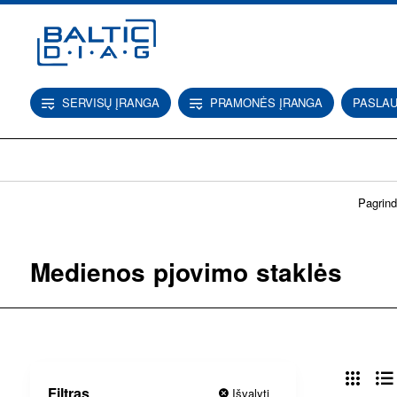
SERVISŲ ĮRANGA
PRAMONĖS ĮRANGA
PASLA
Pagrind
Medienos pjovimo staklės
Filtras
Išvalyti