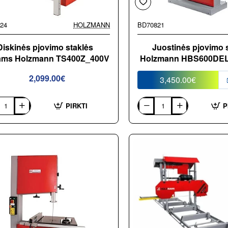
24
HOLZMANN
BD70821
Diskinės pjovimo staklės
Juostinės pjovimo 
iams Holzmann TS400Z_400V
Holzmann HBS600DE
2,099.00€
3,450.00€
PIRKTI
P
ės
Juostinės
o
pjovimo
s
staklės
ms
Holzmann
ann
HBS600DELUX_400V
Z_400V