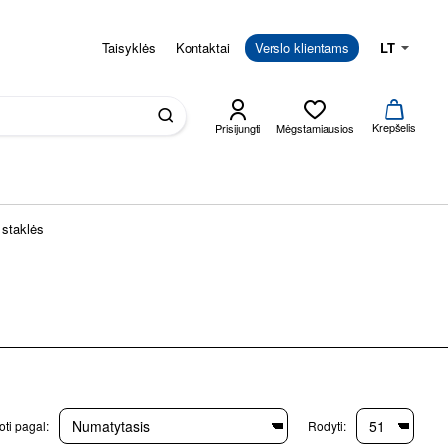
Taisyklės
Kontaktai
Verslo klientams
LT
Krepšelis
Prisijungti
Mėgstamiausios
staklės
ti pagal:
Rodyti: