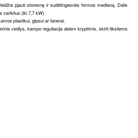
ia pjauti storesnę ir sudėtingesnės formos medieną. Dalis
 variklius (iki 7,7 kW).
mos plastikui, gipsui ar fanerai.
inis vedlys, kampo reguliacija abiem kryptimis, skirti tiksliems