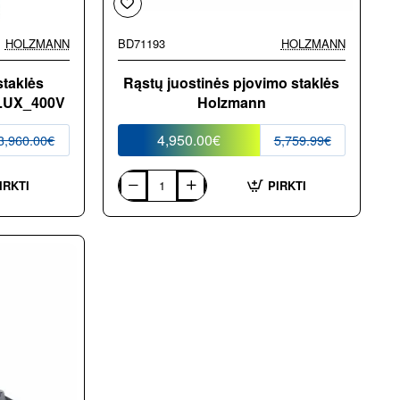
HOLZMANN
BD71193
HOLZMANN
-13%
-14%
staklės
Rąstų juostinės pjovimo staklės
LUX_400V
Holzmann
4,950.00€
3,960.00€
5,759.99€
IRKTI
PIRKTI
Rąstų
juostinės
pjovimo
staklės
Holzmann