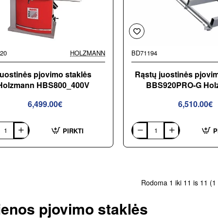
20
HOLZMANN
BD71194
uostinės pjovimo staklės
Rąstų juostinės pjovi
Holzmann HBS800_400V
BBS920PRO-G Hol
6,499.00€
6,510.00€
PIRKTI
P
nės
Rąstų
o
juostinės
s
pjovimo
ann
staklės
0_400V
BBS920PRO-
G
Holzmann
Rodoma 1 iki 11 is 11 (1
enos pjovimo staklės