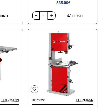
535.00€
IRKTI
PIRKTI
Juostinės
pjovimo
staklės
Holzmann
HBS230HQ_230V
HOLZMANN
BD70822
HOLZMANN