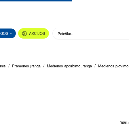
UGOS
AKCIJOS
Paieška...
h
inis
Pramonės įranga
Medienos apdirbimo įranga
Medienos pjovimo 
o
m
e
Rūšiuo