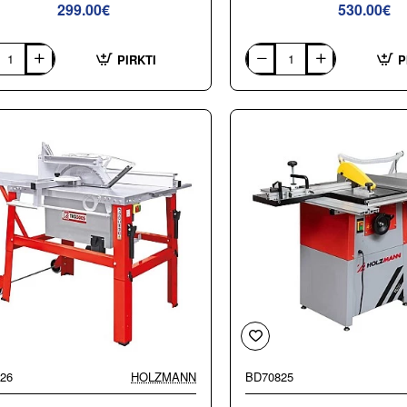
299.00€
530.00€
PIRKTI
P
pjūklis
Skersavimo
ann
–
1PRO_230V
pjovimo
kampu
staklės
Holzmann
KAP305JL_230V
26
HOLZMANN
BD70825