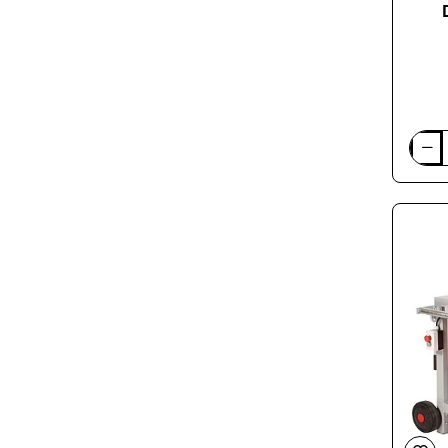
Diskin
pjovim
staklė
stalia
Holzm
TKS50