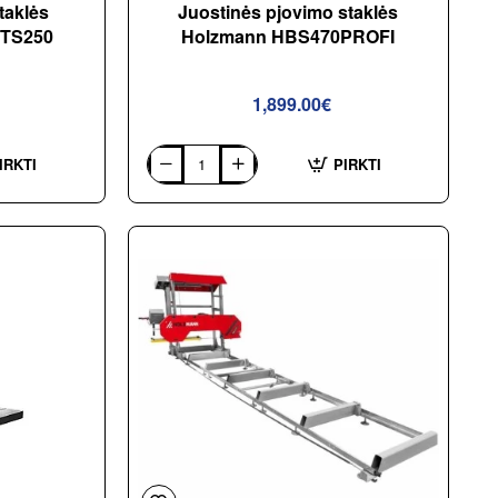
taklės
Juostinės pjovimo staklės
 TS250
Holzmann HBS470PROFI
1,899.00€
IRKTI
PIRKTI
Juostinės
pjovimo
staklės
Holzmann
HBS470PROFI