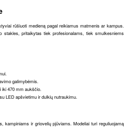
e
efektyviai rūšiuoti medieną pagal reikiamus matmenis ar kampus.
imo stakles, pritaikytas tiek profesionalams, tiek smulkesniems
mui.
tavimo galimybėmis.
i iki 470 mm aukščio.
 su LED apšvietimu ir dulkių nutraukimu.
kampiniams ir griovelių pjūviams. Modeliai turi reguliuojamą