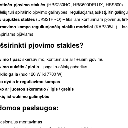
stinės pjovimo staklės
(HBS230HQ, HBS600DELUX, HBS800) – leidž
lių turi spiralinio pjovimo galimybes, reguliuojamą aukštį, itin galingus
urapjūklės staklės
(DKS21PRO) – tiksliam kontūriniam pjovimui, tinka
rsavimo kampą reguliuojančių staklių modeliai
(KAP305JL) – lazer
piniams pjūviams.
išsirinkti pjovimo stakles?
vimo tipas:
skersavimo, kontūriniam ar tiesiam pjovimui
vimo aukštis / plotis
– pagal ruošinių gabaritus
klio galia
(nuo 120 W iki 7700 W)
lo dydis ir reguliavimo kampas
ko ar juostos skersmuo / ilgis / greitis
kių ištraukimo galimybės
domos paslaugos:
fesionalus montavimas