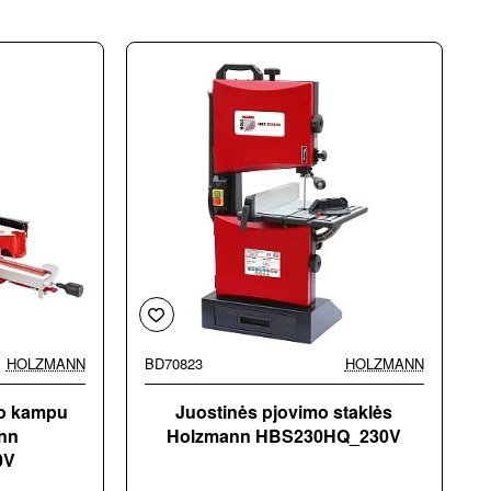
HOLZMANN
BD70823
HOLZMANN
mo kampu
Juostinės pjovimo staklės
ann
Holzmann HBS230HQ_230V
0V