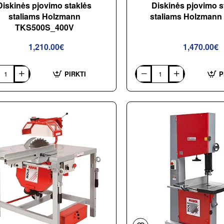
Diskinės pjovimo staklės
Diskinės pjovimo s
staliams Holzmann
staliams Holzmann
TKS500S_400V
1,210.00€
1,470.00€
PIRKTI
P
ės
Diskinės
o
pjovimo
s
staklės
ms
staliams
ann
Holzmann
0S_400V
TS250