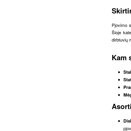
Skirt
Pjovimo st
Šioje kate
dirbtuvių
Kam s
Sta
Sta
Pra
Mėg
Asort
Dis
pjov