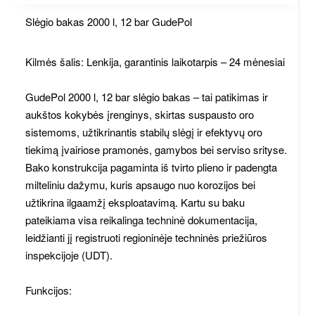
Slėgio bakas 2000 l, 12 bar GudePol
Kilmės šalis: Lenkija, garantinis laikotarpis – 24 mėnesiai
GudePol 2000 l, 12 bar slėgio bakas – tai patikimas ir
aukštos kokybės įrenginys, skirtas suspausto oro
sistemoms, užtikrinantis stabilų slėgį ir efektyvų oro
tiekimą įvairiose pramonės, gamybos bei serviso srityse.
Bako konstrukcija pagaminta iš tvirto plieno ir padengta
milteliniu dažymu, kuris apsaugo nuo korozijos bei
užtikrina ilgaamžį eksploatavimą. Kartu su baku
pateikiama visa reikalinga techninė dokumentacija,
leidžianti jį registruoti regioninėje techninės priežiūros
inspekcijoje (UDT).
Funkcijos: