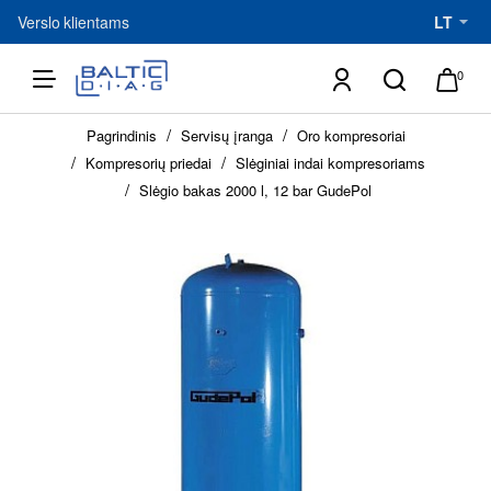
Verslo klientams
LT
0
h
Pagrindinis
Servisų įranga
Oro kompresoriai
o
Kompresorių priedai
m
Slėginiai indai kompresoriams
e
Slėgio bakas 2000 l, 12 bar GudePol