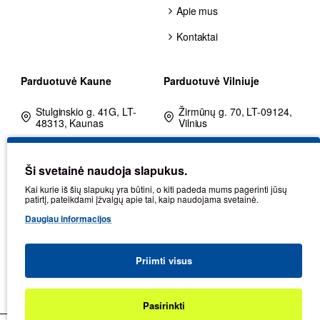
Apie mus
Kontaktai
Parduotuvė Kaune
Parduotuvė Vilniuje
Stulginskio g. 41G, LT-
Žirmūnų g. 70, LT-09124,
48313, Kaunas
Vilnius
+370 602 25225
+370 680 80002
Ši svetainė naudoja slapukus.
kaunas@balticdiag.eu
vilnius@balticdiag.eu
Kai kurie iš šių slapukų yra būtini, o kiti padeda mums pagerinti jūsų
Darbo laikas: I-V: 8-17
Darbo laikas: I-V: 8-17
patirtį, pateikdami įžvalgų apie tai, kaip naudojama svetainė.
val.
val.
Daugiau informacijos
Priimti visus
2026 Baltic Diag | Visos teisės saugomos
Pasirinkti