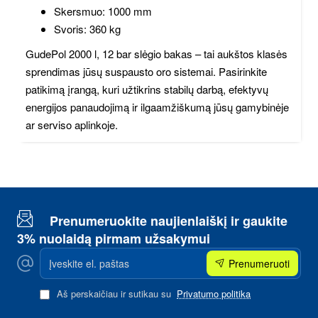
Skersmuo: 1000 mm
Svoris: 360 kg
GudePol 2000 l, 12 bar slėgio bakas – tai aukštos klasės
sprendimas jūsų suspausto oro sistemai. Pasirinkite
patikimą įrangą, kuri užtikrins stabilų darbą, efektyvų
energijos panaudojimą ir ilgaamžiškumą jūsų gamybinėje
ar serviso aplinkoje.
Prenumeruokite naujienlaiškį ir gaukite
3% nuolaidą pirmam užsakymui
Įveskite
Prenumeruoti
el.
paštas
Aš perskaičiau ir sutikau su
Privatumo politika