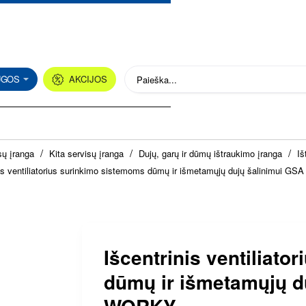
UGOS
AKCIJOS
Paieška...
sų įranga
Kita servisų įranga
Dujų, garų ir dūmų ištraukimo įranga
Iš
nis ventiliatorius surinkimo sistemoms dūmų ir išmetamųjų dujų šalinimui G
Išcentrinis ventiliat
dūmų ir išmetamųjų d