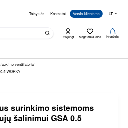
Taisyklės
Kontaktai
Verslo klientams
LT
Krepšelis
Prisijungti
Mėgstamiausios
traukimo ventiliatoriai
SA 0.5 WORKY
orius surinkimo sistemoms
ujų šalinimui GSA 0.5