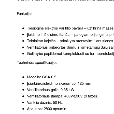
Funkcijos:
Tiesioginė elektros variklio pavara – užtikrina mažesn
Įleidimo ir išleidimo flanšai – patogiam prijungimui p
Tvirtinimo kojelės – pritaikyta montavimui ant sienos
Ventiliatorius pritaikytas dūmų ir išmetamųjų dujų šal
Galimybė papildomai komplektuoti su termoprotekcija
Techninės specifikacijos:
Modelis: GSA 0.5
Įsiurbimo/išleidimo skersmuo: 125 mm
Ventiliatoriaus galia: 0,35 kW
Ventiliatoriaus įtampa: 400V/230V (3 fazės)
Variklio dažnis: 50 Hz
Apsukos: 2800 aps/min