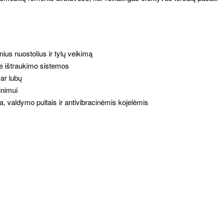
ius nuostolius ir tylų veikimą
rie ištraukimo sistemos
 ar lubų
inimui
, valdymo pultais ir antivibracinėmis kojelėmis