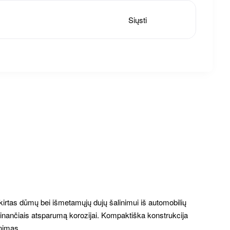
Siųsti
skirtas dūmų bei išmetamųjų dujų šalinimui iš automobilių
tikrinančiais atsparumą korozijai. Kompaktiška konstrukcija
inimas.