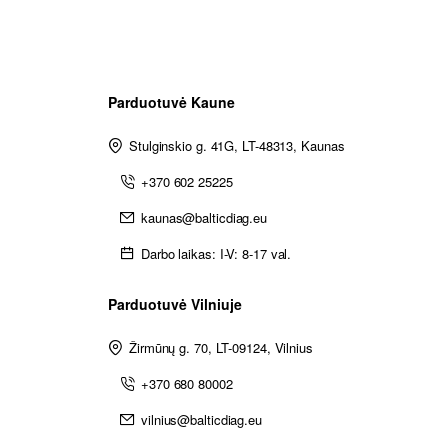
Parduotuvė Kaune
Stulginskio g. 41G, LT-48313, Kaunas
+370 602 25225
kaunas@balticdiag.eu
Darbo laikas: I-V: 8-17 val.
Parduotuvė Vilniuje
Žirmūnų g. 70, LT-09124, Vilnius
+370 680 80002
vilnius@balticdiag.eu