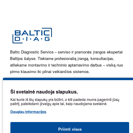
Baltic Diagnostic Service – serviso ir pramonės įrangos ekspertai
Baltijos šalyse. Tiekiame profesionalią įrangą, konsultacijas,
atliekame montavimo ir techninio aptarnavimo darbus – viską nuo
pirmo klausimo iki pilnai veikiančios sistemos.
Ši svetainė naudoja slapukus.
Kai kurie iš šių slapukų yra būtini, o kiti padeda mums pagerinti jūsų
patirtį, pateikdami įžvalgų apie tai, kaip naudojama svetainė.
Daugiau informacijos
Priimti visus