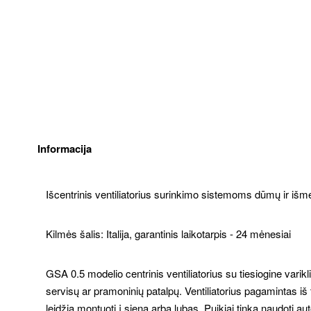
Informacija
Išcentrinis ventiliatorius surinkimo sistemoms dūmų ir 
Kilmės šalis: Italija, garantinis laikotarpis - 24 mėnesiai
GSA 0.5 modelio centrinis ventiliatorius su tiesiogine vari
servisų ar pramoninių patalpų. Ventiliatorius pagamintas iš t
leidžia montuoti į sieną arba lubas. Puikiai tinka naudoti a