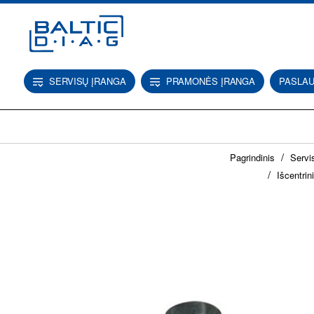
SERVISŲ ĮRANGA
PRAMONĖS ĮRANGA
PASLA
h
Pagrindinis
Servi
o
m
Išcentri
e