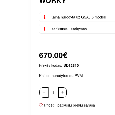
WORKY
Kaina nurodyta už GSA0,5 modelį
Išankstinis užsakymas
670.00€
Prekės kodas:
BD12810
Kainos nurodytos su PVM
Pridėti į patikusių prekių sąrašą