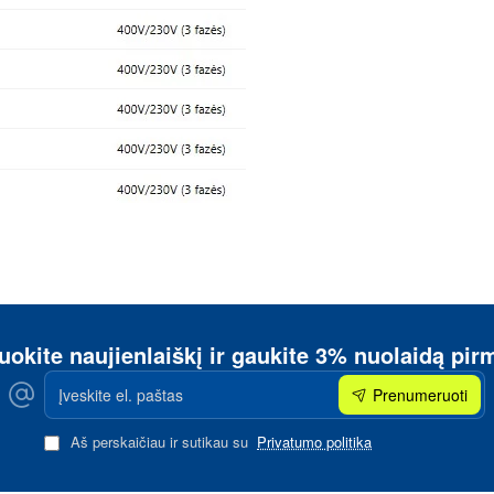
okite naujienlaiškį ir gaukite 3% nuolaidą p
Įveskite
Prenumeruoti
el.
paštas
Aš perskaičiau ir sutikau su
Privatumo politika