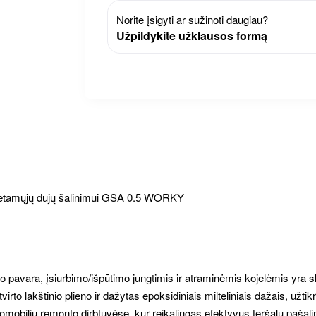
Norite įsigyti ar sužinoti daugiau?
Užpildykite užklausos formą
išmetamųjų dujų šalinimui GSA 0.5 WORKY
klio pavara, įsiurbimo/išpūtimo jungtimis ir atraminėmis kojelėmis yra 
virto lakštinio plieno ir dažytas epoksidiniais milteliniais dažais, už
utomobilių remonto dirbtuvėse, kur reikalingas efektyvus teršalų pašal