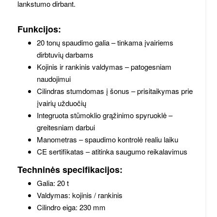
lankstumo dirbant.
Funkcijos:
20 tonų spaudimo galia – tinkama įvairiems
dirbtuvių darbams
Kojinis ir rankinis valdymas – patogesniam
naudojimui
Cilindras stumdomas į šonus – prisitaikymas prie
įvairių užduočių
Integruota stūmoklio grąžinimo spyruoklė –
greitesniam darbui
Manometras – spaudimo kontrolė realiu laiku
CE sertifikatas – atitinka saugumo reikalavimus
Techninės specifikacijos:
Galia: 20 t
Valdymas: kojinis / rankinis
Cilindro eiga: 230 mm