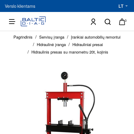
Verslo klientams
LT
0
h
Pagrindinis
Servisų įranga
Įrankiai automobilių remontui
o
m
Hidraulinė įranga
Hidrauliniai presai
e
Hidraulinis presas su manometru 20t, kojinis