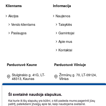
Klientams
Informacija
Akcijos
Naujienos
Verslo klientams
Taisyklės
Paslaugos
Gamintojai
Apie mus
Kontaktai
Parduotuvė Kaune
Parduotuvė Vilniuje
Stulginskio g. 41G, LT-
Žirmūnų g. 70, LT-09124,
48313, Kaunas
Vilnius
+370 602 25225
+370 680 80002
Ši svetainė naudoja slapukus.
kaunas@balticdiag.eu
vilnius@balticdiag.eu
Kai kurie iš šių slapukų yra būtini, o kiti padeda mums pagerinti jūsų
Darbo laikas: I-V: 8-17
Darbo laikas: I-V: 8-17
patirtį, pateikdami įžvalgų apie tai, kaip naudojama svetainė.