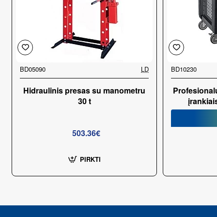
BD05090
LD
BD10230
Hidraulinis presas su manometru
Profesionalu
30 t
įrankiai
503.36€
PIRKTI