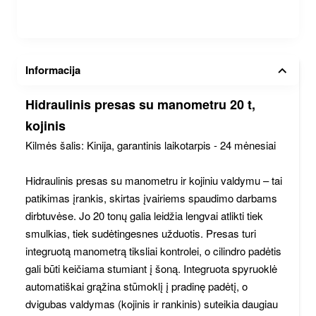
Informacija
Hidraulinis presas su manometru 20 t,
kojinis
Kilmės šalis: Kinija, garantinis laikotarpis - 24 mėnesiai
Hidraulinis presas su manometru ir kojiniu valdymu – tai
patikimas įrankis, skirtas įvairiems spaudimo darbams
dirbtuvėse. Jo 20 tonų galia leidžia lengvai atlikti tiek
smulkias, tiek sudėtingesnes užduotis. Presas turi
integruotą manometrą tiksliai kontrolei, o cilindro padėtis
gali būti keičiama stumiant į šoną. Integruota spyruoklė
automatiškai grąžina stūmoklį į pradinę padėtį, o
dvigubas valdymas (kojinis ir rankinis) suteikia daugiau