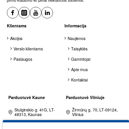
pirmo klausimo iki pilnai veikiančios sistemos.
Klientams
Informacija
Akcijos
Naujienos
Verslo klientams
Taisyklės
Paslaugos
Gamintojai
Apie mus
Kontaktai
Parduotuvė Kaune
Parduotuvė Vilniuje
Stulginskio g. 41G, LT-
Žirmūnų g. 70, LT-09124,
48313, Kaunas
Vilnius
+370 602 25225
+370 680 80002