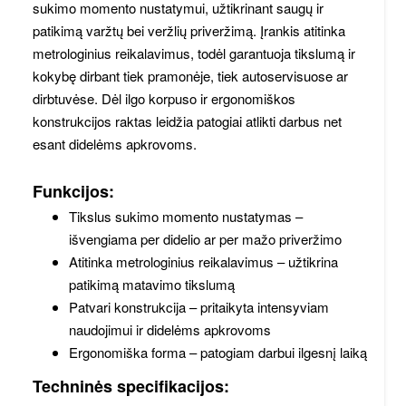
sukimo momento nustatymui, užtikrinant saugų ir
patikimą varžtų bei veržlių priveržimą. Įrankis atitinka
metrologinius reikalavimus, todėl garantuoja tikslumą ir
kokybę dirbant tiek pramonėje, tiek autoservisuose ar
dirbtuvėse. Dėl ilgo korpuso ir ergonomiškos
konstrukcijos raktas leidžia patogiai atlikti darbus net
esant didelėms apkrovoms.
Funkcijos:
Tikslus sukimo momento nustatymas –
išvengiama per didelio ar per mažo priveržimo
Atitinka metrologinius reikalavimus – užtikrina
patikimą matavimo tikslumą
Patvari konstrukcija – pritaikyta intensyviam
naudojimui ir didelėms apkrovoms
Ergonomiška forma – patogiam darbui ilgesnį laiką
Techninės specifikacijos: