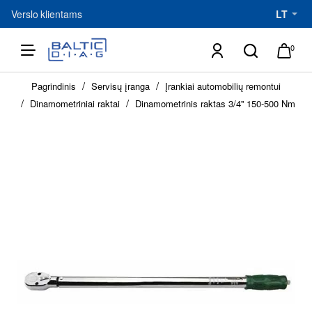
Verslo klientams
LT
0
h
Pagrindinis
Servisų įranga
Įrankiai automobilių remontui
o
Dinamometriniai raktai
m
Dinamometrinis raktas 3/4'' 150-500 Nm
e