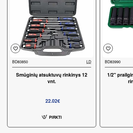
BD83850
LD
BD83990
Smūginių atsuktuvų rinkinys 12
1/2" prailg
vnt.
ri
22.02€
PIRKTI